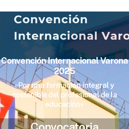
Convención Internacional Varona
2025
«Por una formación integral y
sostenible del profesional de la
educación»
Convocatoria